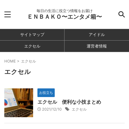
毎日の生活に役立つ情報をお届け
ＥＮＢＡＫＯ〜エンタメ箱〜
サイトマップ
アイドル
エクセル
運営者情報
HOME
>
エクセル
エクセル
お役立ち
エクセル 便利な小技まとめ
2021/12/10
エクセル