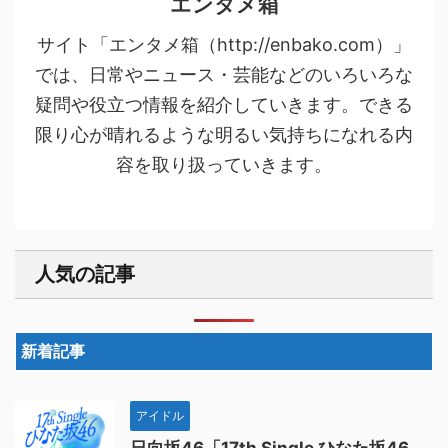
エンタメ箱
サイト「エンタメ箱（http://enbako.com）」
では、日常やニュース・芸能などのいろいろな
疑問や役立つ情報を紹介していきます。できる
限り心が晴れるような明るい気持ちになれる内
容を取り扱っていきます。
人気の記事
新着記事
アイドル