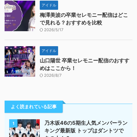
アイドル
梅澤美波の卒業セレモニー配信はどこ
で見れる？おすすめを比較
2026/5/17
アイドル
山口陽世 卒業セレモニー配信のおすす
めはここから！
2026/8/7
よく読まれている記事
乃木坂46の5期生人気メンバーラン
1
キング最新版 トップはダントツで