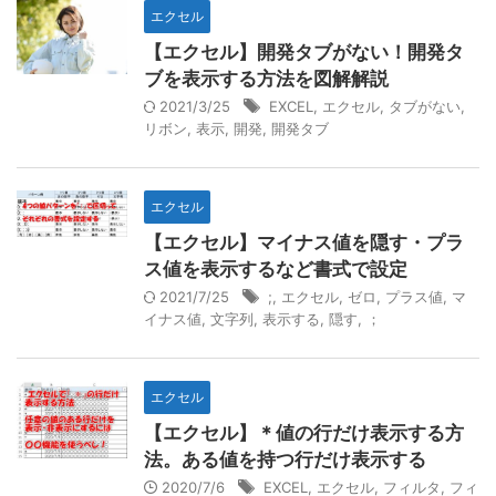
エクセル
【エクセル】開発タブがない！開発タ
ブを表示する方法を図解解説
2021/3/25
EXCEL
,
エクセル
,
タブがない
,
リボン
,
表示
,
開発
,
開発タブ
エクセル
【エクセル】マイナス値を隠す・プラ
ス値を表示するなど書式で設定
2021/7/25
;
,
エクセル
,
ゼロ
,
プラス値
,
マ
イナス値
,
文字列
,
表示する
,
隠す
,
；
エクセル
【エクセル】＊値の行だけ表示する方
法。ある値を持つ行だけ表示する
2020/7/6
EXCEL
,
エクセル
,
フィルタ
,
フィ