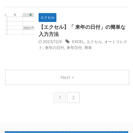
エクセル
【エクセル】「 来年の日付」の簡単な
入力方法
2023/12/9
EXCEL
,
エクセル
,
オートコレク
ト
,
来年の日付
,
来年日付
,
簡単
Next »
1
2