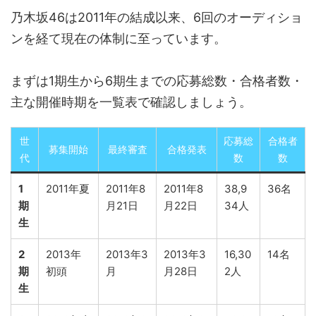
乃木坂46は2011年の結成以来、6回のオーディショ
ンを経て現在の体制に至っています。
まずは1期生から6期生までの応募総数・合格者数・
主な開催時期を一覧表で確認しましょう。
世
応募総
合格者
募集開始
最終審査
合格発表
代
数
数
1
2011年夏
2011年8
2011年8
38,9
36名
期
月21日
月22日
34人
生
2
2013年
2013年3
2013年3
16,30
14名
期
初頭
月
月28日
2人
生