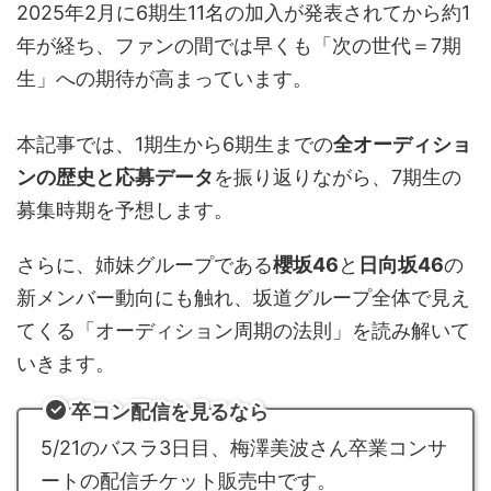
2025年2月に6期生11名の加入が発表されてから約1
年が経ち、ファンの間では早くも「次の世代＝7期
生」への期待が高まっています。
本記事では、1期生から6期生までの
全オーディショ
ンの歴史と応募データ
を振り返りながら、7期生の
募集時期を予想します。
さらに、姉妹グループである
櫻坂46
と
日向坂46
の
新メンバー動向にも触れ、坂道グループ全体で見え
てくる「オーディション周期の法則」を読み解いて
いきます。
卒コン配信を見るなら
5/21のバスラ3日目、梅澤美波さん卒業コンサ
ートの配信チケット販売中です。