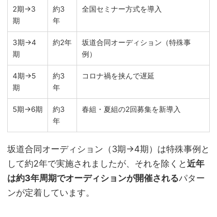
2期→3
約3
全国セミナー方式を導入
期
年
3期→4
約2年
坂道合同オーディション（特殊事
期
例）
4期→5
約3
コロナ禍を挟んで遅延
期
年
5期→6期
約3
春組・夏組の2回募集を新導入
年
坂道合同オーディション（3期→4期）は特殊事例と
して約2年で実施されましたが、それを除くと
近年
は約3年周期でオーディションが開催される
パター
ンが定着しています。