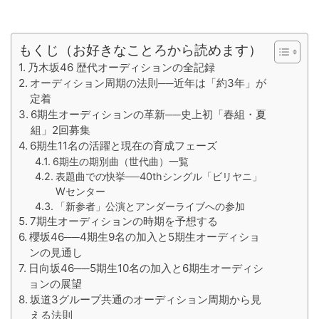
もくじ（お好きなことろから読めます）
乃木坂46 歴代オーディションの全記録
オーディション周期の法則──近年は「約3年」が
定着
6期生オーディションの革新──史上初「春組・夏
組」2回募集
6期生11名の活躍と現在の育成フェーズ
6期生の期別曲（世代曲）一覧
表題曲での快挙──40thシングル「ビリヤニ」
Wセンター
「新参者」公演とアンダーライブへの参加
7期生オーディションの時期を予想する
櫻坂46──4期生9名の加入と5期生オーディショ
ンの見通し
日向坂46──5期生10名の加入と6期生オーディシ
ョンの展望
坂道3グループ共通のオーディション周期から見
える法則