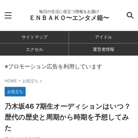
毎日の生活に役立つ情報をお届け
ＥＮＢＡＫＯ〜エンタメ箱〜
サイトマップ
アイドル
エクセル
運営者情報
※プロモーション広告を利用しています
HOME
>
お役立ち
>
お役立ち
乃木坂46 7期生オーディションはいつ？
歴代の歴史と周期から時期を予想してみ
た