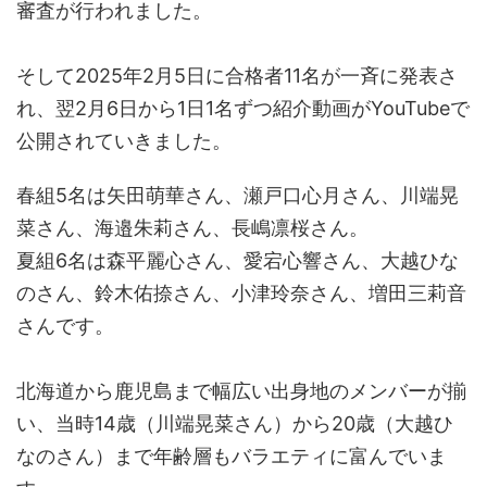
審査が行われました。
そして2025年2月5日に合格者11名が一斉に発表さ
れ、翌2月6日から1日1名ずつ紹介動画がYouTubeで
公開されていきました。
春組5名は矢田萌華さん、瀬戸口心月さん、川端晃
菜さん、海邉朱莉さん、長嶋凛桜さん。
夏組6名は森平麗心さん、愛宕心響さん、大越ひな
のさん、鈴木佑捺さん、小津玲奈さん、増田三莉音
さんです。
北海道から鹿児島まで幅広い出身地のメンバーが揃
い、当時14歳（川端晃菜さん）から20歳（大越ひ
なのさん）まで年齢層もバラエティに富んでいま