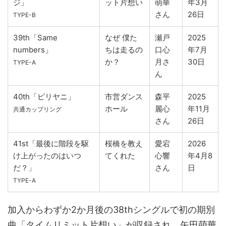
ジ」
ット片想い
萌華
年3月
さん
26日
TYPE-B
39th「Same
なぜ 僕た
瀬戸
2025
numbers」
ちは走るの
口心
年7月
か？
月さ
30日
TYPE-A
ん
40th「ビリヤニ」
市営ダンス
森平
2025
ホール
麗心
年11月
共通カップリング
さん
26日
41st「最後に階段を駆
桜橋を教え
愛宕
2026
け上がったのはいつ
てくれた
心響
年4月8
だ？」
さん
日
TYPE-A
加入からわずか2か月後の38thシングルで初の期別
曲「タイムリミット片想い」が収録され、矢田萌華