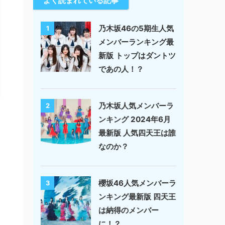
よく読まれている記事
乃木坂46の5期生人気
1
メンバーランキング最
新版 トップはダントツ
であの人！？
乃木坂人気メンバーラ
2
ンキング 2024年6月
最新版 人気四天王は誰
なのか？
櫻坂46人気メンバーラ
3
ンキング最新版 四天王
は納得のメンバー
に！？