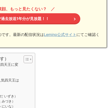
素顔、もっと見たくない？
で過去放送1年分が見放題！！
ものです。最新の配信状況は
Lemino公式サイト
にてご確認く
す）
 四天王に変
人気四天王は
だ いずき）
 みづき）
 にいな）