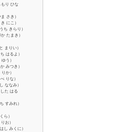
もり ひな
ま さき）
き にこ）
うち きらり）
か たまき）
と まりい）
ち はるよ）
 ゆう）
か みつき）
 りか）
べ りな）
し ななみ）
した はる
ち すみれ）
さくら）
 りお）
はし みくに）