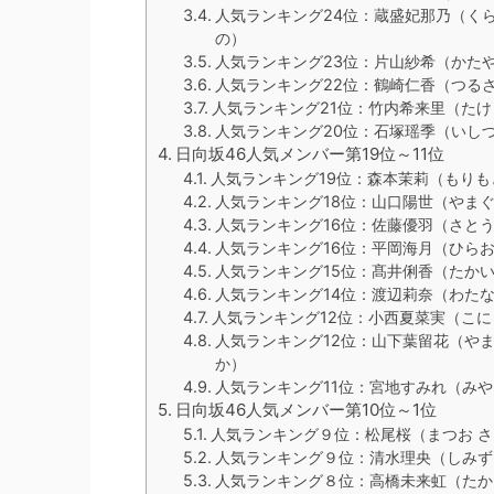
人気ランキング24位：蔵盛妃那乃（くら
の）
人気ランキング23位：片山紗希（かたや
人気ランキング22位：鶴崎仁香（つるさ
人気ランキング21位：竹内希来里（たけ
人気ランキング20位：石塚瑶季（いしづ
日向坂46人気メンバー第19位～11位
人気ランキング19位：森本茉莉（もりも
人気ランキング18位：山口陽世（やまぐ
人気ランキング16位：佐藤優羽（さとう
人気ランキング16位：平岡海月（ひらお
人気ランキング15位：髙井俐香（たかい
人気ランキング14位：渡辺莉奈（わたな
人気ランキング12位：小西夏菜実（こに
人気ランキング12位：山下葉留花（やま
か）
人気ランキング11位：宮地すみれ（みや
日向坂46人気メンバー第10位～1位
人気ランキング９位：松尾桜（まつお 
人気ランキング９位：清水理央（しみず
人気ランキング８位：高橋未来虹（たか