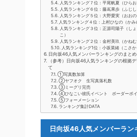
人気ランキング７位：平尾帆夏（ひらお
人気ランキング６位：藤嶌果歩（ふじし
人気ランキング５位：大野愛実（おおの
人気ランキング４位：上村ひなの（かみ
人気ランキング３位：正源司陽子（しょ
こ）
人気ランキング２位：金村美玖（かねむ
人気ランキング1位：小坂菜緒（こさか
日向坂46人気メンバーランキングのまとめ
（参考）日向坂46人気ランキングの根拠
て
①写真数加算
②ヤフオク 生写真落札数
③ミーグリ完売
④ひなこい彼氏イベント ボーダーポ
⑤フォーメーション
ランキング集計DATA
日向坂46人気メンバーラン