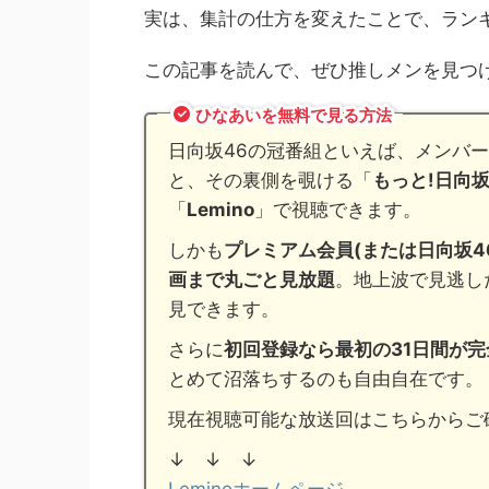
実は、集計の仕方を変えたことで、ラン
この記事を読んで、ぜひ推しメンを見つ
ひなあいを無料で見る方法
日向坂46の冠番組といえば、メンバ
と、その裏側を覗ける「
もっと!日向
「
Lemino
」で視聴できます。
しかも
プレミアム会員(または日向坂
画まで丸ごと見放題
。地上波で見逃し
見できます。
さらに
初回登録なら最初の31日間が完
とめて沼落ちするのも自由自在です。
現在視聴可能な放送回はこちらからご
↓ ↓ ↓
Leminoホームページ