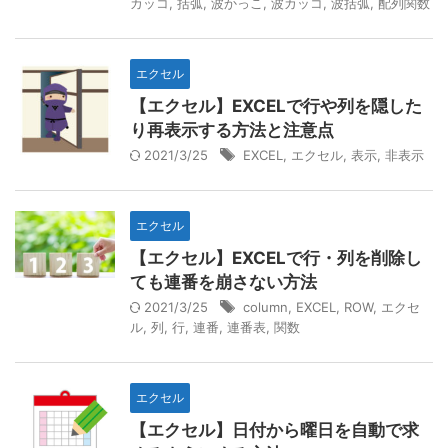
カッコ
,
括弧
,
波かっこ
,
波カッコ
,
波括弧
,
配列関数
エクセル
【エクセル】EXCELで行や列を隠した
り再表示する方法と注意点
2021/3/25
EXCEL
,
エクセル
,
表示
,
非表示
エクセル
【エクセル】EXCELで行・列を削除し
ても連番を崩さない方法
2021/3/25
column
,
EXCEL
,
ROW
,
エクセ
ル
,
列
,
行
,
連番
,
連番表
,
関数
エクセル
【エクセル】日付から曜日を自動で求