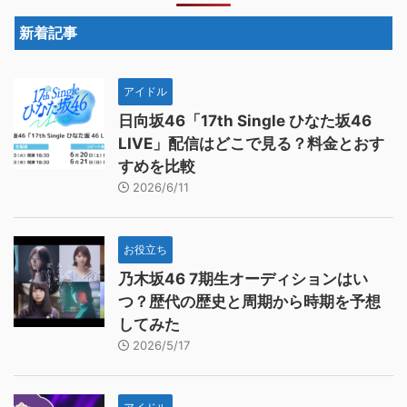
新着記事
アイドル
日向坂46「17th Single ひなた坂46
LIVE」配信はどこで見る？料金とおす
すめを比較
2026/6/11
お役立ち
乃木坂46 7期生オーディションはい
つ？歴代の歴史と周期から時期を予想
してみた
2026/5/17