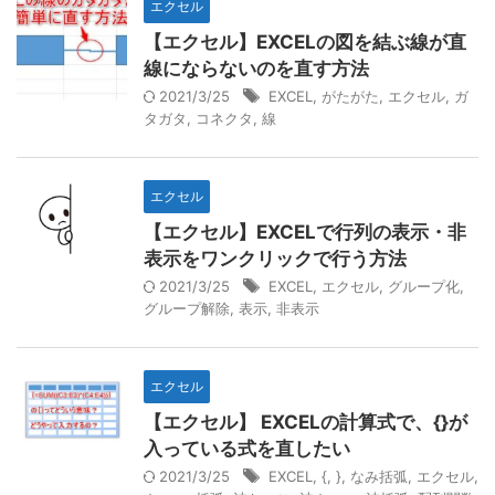
エクセル
【エクセル】EXCELの図を結ぶ線が直
線にならないのを直す方法
2021/3/25
EXCEL
,
がたがた
,
エクセル
,
ガ
タガタ
,
コネクタ
,
線
エクセル
【エクセル】EXCELで行列の表示・非
表示をワンクリックで行う方法
2021/3/25
EXCEL
,
エクセル
,
グループ化
,
グループ解除
,
表示
,
非表示
エクセル
【エクセル】 EXCELの計算式で、{}が
入っている式を直したい
2021/3/25
EXCEL
,
{
,
}
,
なみ括弧
,
エクセル
,