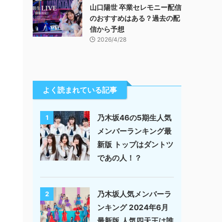
山口陽世 卒業セレモニー配信
のおすすめはある？過去の配
信から予想
2026/4/28
よく読まれている記事
乃木坂46の5期生人気
1
メンバーランキング最
新版 トップはダントツ
であの人！？
乃木坂人気メンバーラ
2
ンキング 2024年6月
最新版 人気四天王は誰