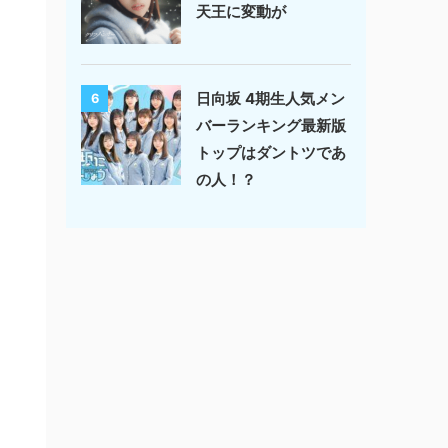
天王に変動が
日向坂 4期生人気メン
6
バーランキング最新版
トップはダントツであ
の人！？