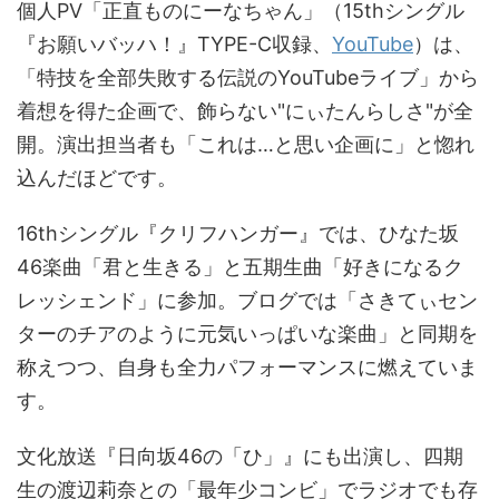
個人PV「正直ものにーなちゃん」（15thシングル
『お願いバッハ！』TYPE-C収録、
YouTube
）は、
「特技を全部失敗する伝説のYouTubeライブ」から
着想を得た企画で、飾らない"にぃたんらしさ"が全
開。演出担当者も「これは…と思い企画に」と惚れ
込んだほどです。
16thシングル『クリフハンガー』では、ひなた坂
46楽曲「君と生きる」と五期生曲「好きになるク
レッシェンド」に参加。ブログでは「さきてぃセン
ターのチアのように元気いっぱいな楽曲」と同期を
称えつつ、自身も全力パフォーマンスに燃えていま
す。
文化放送『日向坂46の「ひ」』にも出演し、四期
生の渡辺莉奈との「最年少コンビ」でラジオでも存