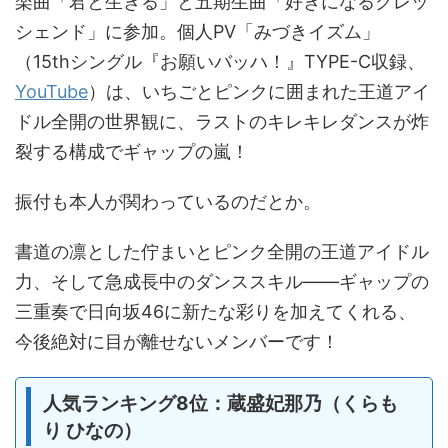
楽曲「君と生きる」と五期生曲「好きになるクレッ
シェンド」に参加。個人PV「みづきイズム」
（15thシングル『お願いバッハ！』TYPE-C収録、
YouTube
）は、いちごとピンクに囲まれた王道アイ
ドル全開の世界観に、ラストのキレキレダンスが炸
裂する構成でギャップの嵐！
振付も本人が関わっているのだとか。
書道の凛とした佇まいとピンク全開の王道アイドル
力、そして急成長中のダンススキル――ギャップの
三重奏で日向坂46に新たな彩りを加えてくれる、
今後絶対に目が離せないメンバーです！
人気ランキング8位：蔵盛妃那乃（くらも
り ひなの）