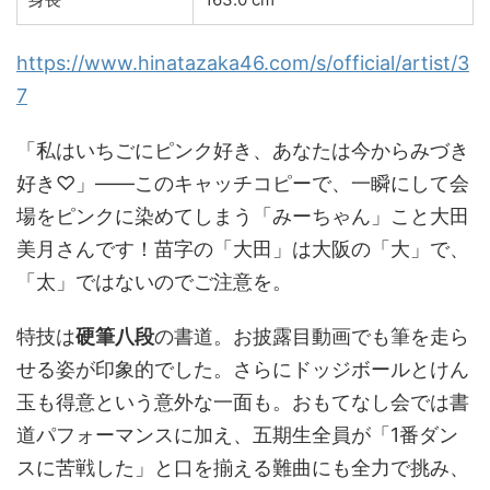
https://www.hinatazaka46.com/s/official/artist/3
7
「私はいちごにピンク好き、あなたは今からみづき
好き♡」――このキャッチコピーで、一瞬にして会
場をピンクに染めてしまう「みーちゃん」こと大田
美月さんです！苗字の「大田」は大阪の「大」で、
「太」ではないのでご注意を。
特技は
硬筆八段
の書道。お披露目動画でも筆を走ら
せる姿が印象的でした。さらにドッジボールとけん
玉も得意という意外な一面も。おもてなし会では書
道パフォーマンスに加え、五期生全員が「1番ダン
スに苦戦した」と口を揃える難曲にも全力で挑み、