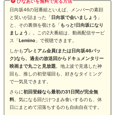
ひなあいを無料で見る方法
日向坂46の冠番組といえば、メンバーの素顔
と笑いが詰まった「
日向坂で会いましょう
」
と、その裏側を覗ける「
もっと!日向坂になり
ましょう
」。この2大番組は、動画配信サービ
ス「
Lemino
」で視聴できます。
しかも
プレミアム会員(または日向坂46パッ
ク)なら、過去の放送回からドキュメンタリー
映画まで丸ごと見放題
。地上波で見逃した神
回も、推しの初登場回も、好きなタイミング
で一気見できます。
さらに
初回登録なら最初の31日間が完全無
料
。気になる回だけつまみ食いするのも、休
日にまとめて沼落ちするのも自由自在です。