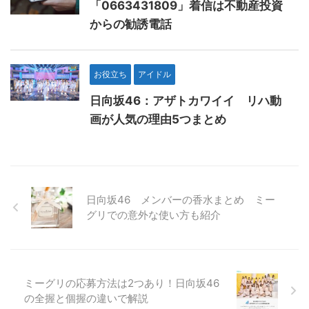
「0663431809」着信は不動産投資
からの勧誘電話
お役立ち
アイドル
日向坂46：アザトカワイイ リハ動
画が人気の理由5つまとめ
日向坂46 メンバーの香水まとめ ミー
グリでの意外な使い方も紹介
ミーグリの応募方法は2つあり！日向坂46
の全握と個握の違いで解説