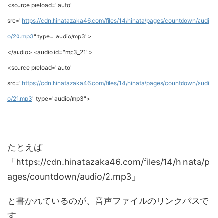
<source preload="auto"
src="
https://cdn.hinatazaka46.com/files/14/hinata/pages/countdown/audi
o/20.mp3
" type="audio/mp3">
</audio> <audio id="mp3_21">
<source preload="auto"
src="
https://cdn.hinatazaka46.com/files/14/hinata/pages/countdown/audi
o/21.mp3
" type="audio/mp3">
たとえば
「https://cdn.hinatazaka46.com/files/14/hinata/p
ages/countdown/audio/2.mp3」
と書かれているのが、音声ファイルのリンクパスで
す。