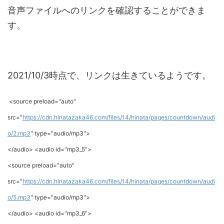
音声ファイルへのリンクを確認することができま
す。
2021/10/3時点で、リンクは生きているようです。
<source preload="auto"
src="
https://cdn.hinatazaka46.com/files/14/hinata/pages/countdown/audi
o/2.mp3
" type="audio/mp3">
</audio> <audio id="mp3_5">
<source preload="auto"
src="
https://cdn.hinatazaka46.com/files/14/hinata/pages/countdown/audi
o/5.mp3
" type="audio/mp3">
</audio> <audio id="mp3_6">