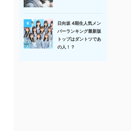
日向坂 4期生人気メン
6
バーランキング最新版
トップはダントツであ
の人！？