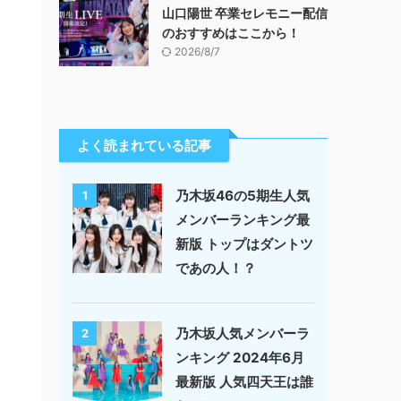
山口陽世 卒業セレモニー配信
のおすすめはここから！
2026/8/7
よく読まれている記事
乃木坂46の5期生人気
1
メンバーランキング最
新版 トップはダントツ
であの人！？
乃木坂人気メンバーラ
2
ンキング 2024年6月
最新版 人気四天王は誰