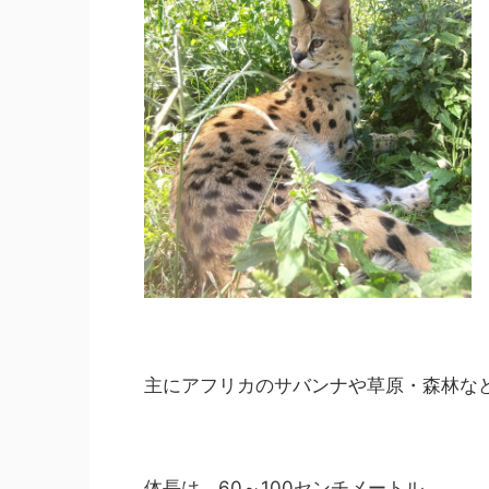
主にアフリカのサバンナや草原・森林な
体長は、60～100センチメートル。