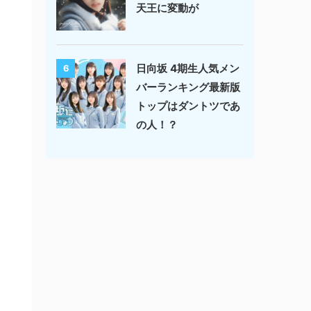
天王に変動が
日向坂 4期生人気メン
6
バーランキング最新版
トップはダントツであ
の人！？