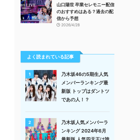
山口陽世 卒業セレモニー配信
のおすすめはある？過去の配
信から予想
2026/4/28
よく読まれている記事
乃木坂46の5期生人気
1
メンバーランキング最
新版 トップはダントツ
であの人！？
乃木坂人気メンバーラ
2
ンキング 2024年6月
最新版 人気四天王は誰