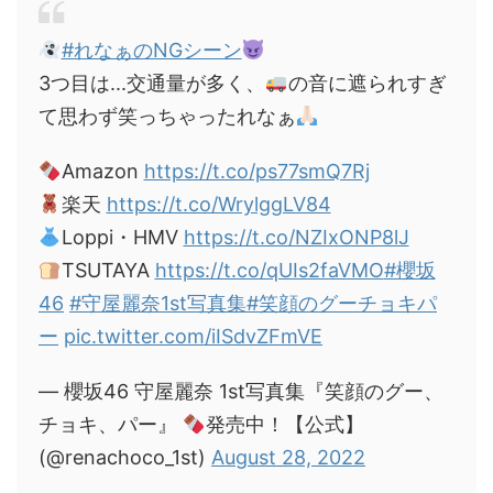
#れなぁのNGシーン
3つ目は...交通量が多く、
の音に遮られすぎ
て思わず笑っちゃったれなぁ
Amazon
https://t.co/ps77smQ7Rj
楽天
https://t.co/WrylggLV84
Loppi・HMV
https://t.co/NZIxONP8lJ
TSUTAYA
https://t.co/qUIs2faVMO
#櫻坂
46
#守屋麗奈1st写真集
#笑顔のグーチョキパ
ー
pic.twitter.com/iISdvZFmVE
— 櫻坂46 守屋麗奈 1st写真集『笑顔のグー、
チョキ、パー』
発売中！【公式】
(@renachoco_1st)
August 28, 2022