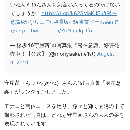
いねん♬ねんさんも気合い入ってるのではない
でしょうか！
https://t.co/k62SMaKJSu
#潜在
意識
#かなりエモい
#欅坂46
#東京ドーム
#めで
たい
pic.twitter.com/ZbNaaJqUfo
— 欅坂46守屋茜1st写真集『潜在意識』好評発
売中！【公式】 (@moriyaakane1st)
August
9, 2019
守屋茜（もりやあかね）さんの1st写真集「潜在意
識」がランクインしました。
モナコと南仏ニースを巡り、燦々と輝く太陽の下で
撮影された写真は、どれも守屋茜さんの大人の姿を
表現されています。