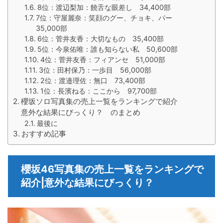
8位：渡辺梨加：饒舌な眼差し 34,400部
7位：守屋麗奈：笑顔のグー、チョキ、パー
35,000部
6位：菅井友香：大切なもの 35,400部
5位：今泉佑唯：誰も知らない私 50,600部
4位：菅井友香：フィアンセ 51,000部
3位：田村保乃：一歩目 56,000部
2位：渡邉理佐：無口 73,400部
1位：長濱ねる：ここから 97,700部
櫻坂ソロ写真集の売上一覧をランキングで紹介
意外な結果にびっくり？ のまとめ
最後に
おすすめ記事
櫻坂46写真集の売上一覧をランキングで
紹介|意外な結果にびっくり？