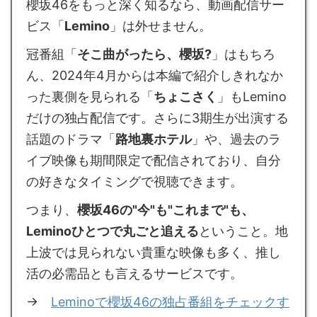
櫻坂46をもっと深く知るなら、動画配信サー
ビス「
Lemino
」は外せません。
冠番組「
そこ曲がったら、櫻坂?
」はもちろ
ん、2024年4月からは本編で紹介しきれなか
った裏側を見られる「
ちょこさく
」もLemino
だけの独占配信です。さらに3期生が出演する
話題のドラマ「
路地裏ホテル
」や、過去のラ
イブ映像も期間限定で配信されており、自分
の好きなタイミングで視聴できます。
つまり、
櫻坂46の"今"も"これまで"も、
Leminoひとつで丸ごと追える
ということ。地
上波では見られない貴重な映像も多く、推し
活の必需品とも言えるサービスです。
→
Leminoで櫻坂46の独占番組をチェックす