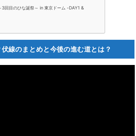
 ～3回目のひな誕祭～ in 東京ドーム -DAY1 &
？伏線のまとめと今後の進む道とは？