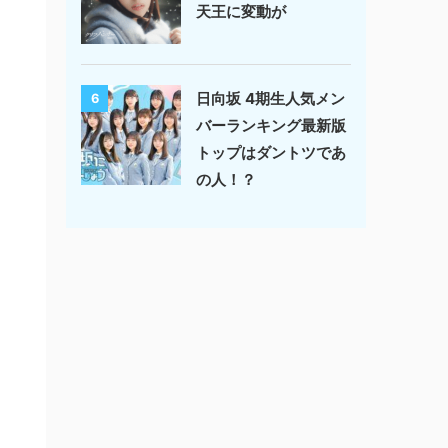
天王に変動が
日向坂 4期生人気メン
6
バーランキング最新版
トップはダントツであ
の人！？