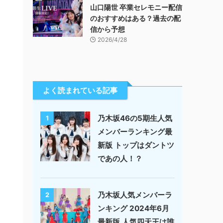
山口陽世 卒業セレモニー配信
のおすすめはある？過去の配
信から予想
2026/4/28
よく読まれている記事
乃木坂46の5期生人気
1
メンバーランキング最
新版 トップはダントツ
であの人！？
乃木坂人気メンバーラ
2
ンキング 2024年6月
最新版 人気四天王は誰