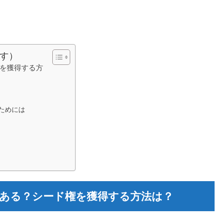
す）
権を獲得する方
ためには
はある？シード権を獲得する方法は？