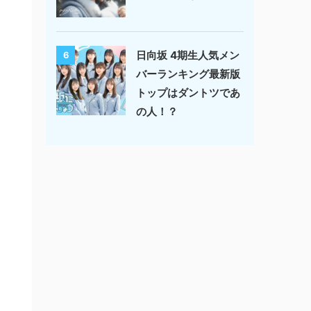
日向坂 4期生人気メン
6
バーランキング最新版
トップはダントツであ
の人！？