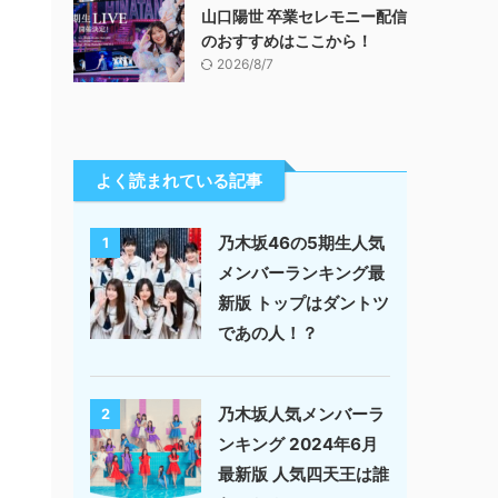
山口陽世 卒業セレモニー配信
のおすすめはここから！
2026/8/7
よく読まれている記事
乃木坂46の5期生人気
1
メンバーランキング最
新版 トップはダントツ
であの人！？
乃木坂人気メンバーラ
2
ンキング 2024年6月
最新版 人気四天王は誰