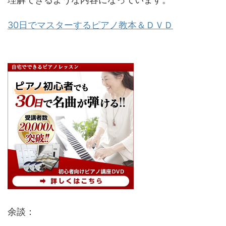
30日でマスターするピアノ教本＆ＤＶＤ
余談：