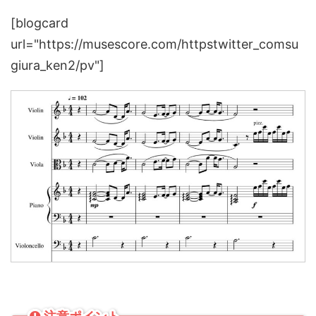
[blogcard
url="https://musescore.com/httpstwitter_comsu
giura_ken2/pv"]