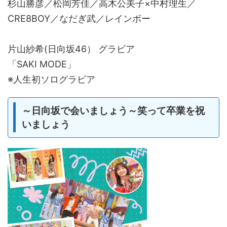
杉山勝彦／松岡芳佳／高木公美子×中村理生／
CRE8BOY／なだぎ武／レインボー
片山紗希(日向坂46） グラビア
「SAKI MODE」
※人生初ソログラビア
～日向坂で会いましょう～笑って卒業を祝
いましょう