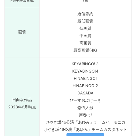
同時視聴台数
1台
通信節約
最低画質
低画質
画質
中画質
高画質
最高画質(4K)
KEYABINGO!３
KEYABINGO!4
HINABINGO!
HINABINGO!2
DASADA
日向坂作品
ぴーすおぶけーき
2023年6月時点
恐怖人形
声春っ!
けやき坂46公演「あゆみ」チームハーモニカ
けやき坂46公演「あゆみ」チームカスタネット