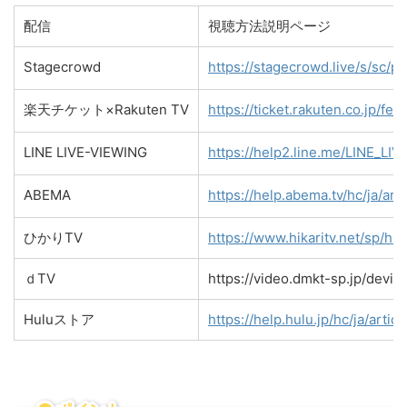
配信
視聴方法説明ページ
Stagecrowd
https://stagecrowd.live/s/sc
楽天チケット×Rakuten TV
https://ticket.rakuten.co.jp/f
LINE LIVE-VIEWING
https://help2.line.me/LINE_L
ABEMA
https://help.abema.tv/hc/ja/ar
ひかりTV
https://www.hikaritv.net/sp/hi
ｄTV
https://video.dmkt-sp.jp/devic
Huluストア
https://help.hulu.jp/hc/ja/art