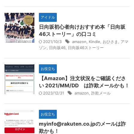
アイドル
日向坂初心者向けおすすめ本「日向坂
46ストーリー」の口コミ
2021/10/3
amazon
,
Kindle
,
おひさま
,
アマ
ゾン
,
日向坂46
,
日向坂46ストーリー
お役立ち
【Amazon】注文状況をご確認くださ
い 2021/MM/DD は詐欺メールかも！
2023/12/31
amazon
,
詐欺メール
お役立ち
myinfo@rakuten.co.jpのメールは詐
欺かも！