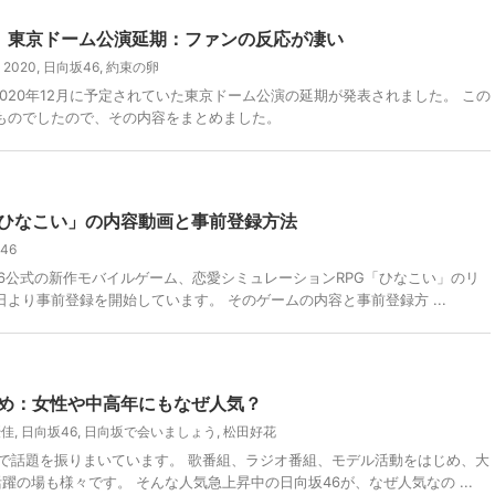
0」東京ドーム公演延期：ファンの反応が凄い
2020
,
日向坂46
,
約束の卵
2020年12月に予定されていた東京ドーム公演の延期が発表されました。 この
ものでしたので、その内容をまとめました。
「ひなこい」の内容動画と事前登録方法
46
坂46公式の新作モバイルゲーム、恋愛シミュレーションRPG「ひなこい」のリ
より事前登録を開始しています。 そのゲームの内容と事前登録方 ...
とめ：女性や中高年にもなぜ人気？
優佳
,
日向坂46
,
日向坂で会いましょう
,
松田好花
アで話題を振りまいています。 歌番組、ラジオ番組、モデル活動をはじめ、大
躍の場も様々です。 そんな人気急上昇中の日向坂46が、なぜ人気なの ...