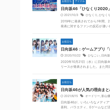
お役立ち
アイドル
日向坂46「ひなくり202
2021/10/3
ひなくり
,
ひなくり
2019年に発表されてから1年間、
発表に対するファンの反応が凄い
お役立ち
日向坂46：ゲームアプリ
2020/10/22
ひなこい
,
日向坂
2020年10月21日（水）に日向
リースが発表されました。また同日
お役立ち
日向坂46が人気の理由ま
2021/6/15
オードリー
,
影山
日向坂46が、いろいろなメディ
喜利、バラエティ、Eゲームなど活