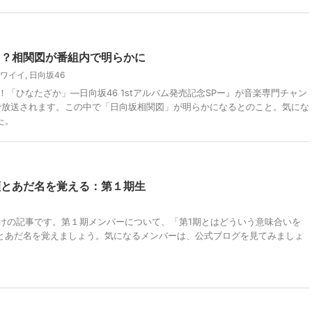
し？相関図が番組内で明らかに
ワイイ
,
日向坂46
！「ひなたざか」―日向坂46 1stアルバム発売記念SPー』が音楽専門チャン
スで放送されます。この中で「日向坂相関図」が明らかになるとのこと。気にな
た。
顔とあだ名を覚える：第１期生
向けの記事です。第１期メンバーについて、「第1期とはどういう意味合いを
とあだ名を覚えましょう。気になるメンバーは、公式ブログを見てみましょ