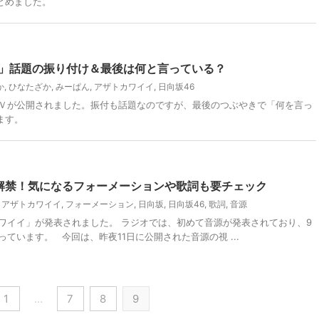
とめました。
イ」話題の振り付け＆最後は何と言っている？
か
,
ひなたざか
,
みーぱん
,
アザトカワイイ
,
日向坂46
ＭＶが公開されました。振付も話題なのですが、最後のつぶやきで「何を言っ
ます。
解禁！気になるフォーメーションや歌詞も要チェック
,
アザトカワイイ
,
フォーメーション
,
日向坂
,
日向坂46
,
歌詞
,
音源
ワイイ」が発表されました。 ラジオでは、初めて音源が発表されており、9
ています。 今回は、昨夜11日に公開された音源の視 ...
1
…
7
8
9