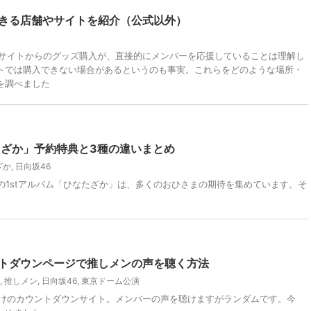
できる店舗やサイトを紹介（公式以外）
式サイトからのグッズ購入が、直接的にメンバーを応援していることは理解し
トでは購入できない場合があるというのも事実。これらをどのような場所・
を調べました
なたざか」予約特典と3種の違いまとめ
ざか
,
日向坂46
6の1stアルバム「ひなたざか」は、多くのおひさまの期待を集めています。そ
ントダウンページで推しメンの声を聴く方法
,
推しメン
,
日向坂46
,
東京ドーム公演
向けのカウントダウンサイト。メンバーの声を聴けますがランダムです。今