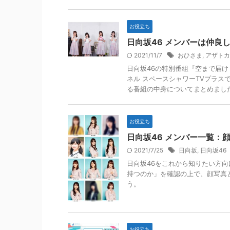
お役立ち
日向坂46 メンバーは仲良
2021/11/7
おひさま
,
アザトカ
日向坂46の特別番組『空まで届け
ネル スペースシャワーTVプラ
る番組の中身についてまとめまし
お役立ち
日向坂46 メンバー一覧：
2021/7/25
日向坂
,
日向坂46
日向坂46をこれから知りたい方
持つのか」を確認の上で、顔写真
う。
お役立ち