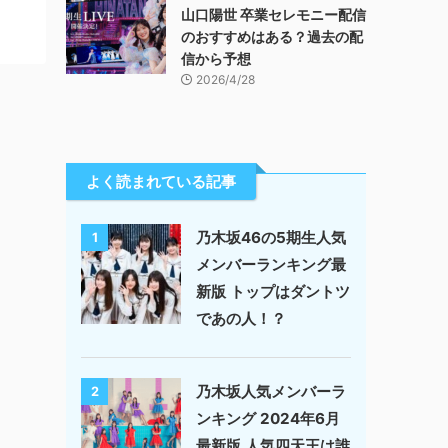
山口陽世 卒業セレモニー配信
のおすすめはある？過去の配
信から予想
2026/4/28
よく読まれている記事
乃木坂46の5期生人気
1
メンバーランキング最
新版 トップはダントツ
であの人！？
乃木坂人気メンバーラ
2
ンキング 2024年6月
最新版 人気四天王は誰