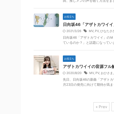
回、推しメンの声を聴く方法をま
お役立ち
日向坂46「アザトカワイ
2021/3/26
MV
,
PV
,
ひなたさ
日向坂46「アザトカワイイ」の
ているのか？」と話題になってい
お役立ち
アザトカワイイの音源フル
2020/8/20
MV
,
PV
,
おひさま
先日、日向坂46の新曲「アザトカ
月23日の発売に向けて期待が高まっ
« Prev