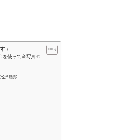
す）
○○を使って全写真の
で全5種類