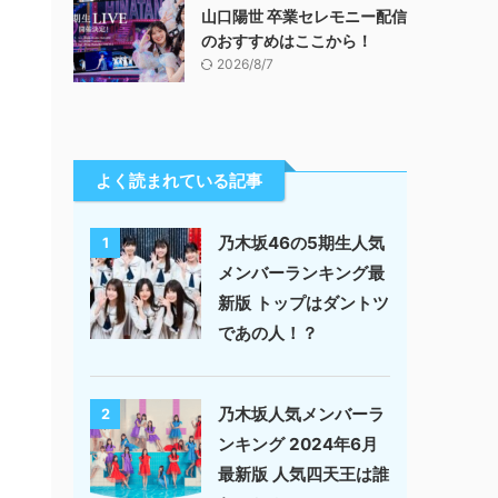
山口陽世 卒業セレモニー配信
のおすすめはここから！
2026/8/7
よく読まれている記事
乃木坂46の5期生人気
1
メンバーランキング最
新版 トップはダントツ
であの人！？
乃木坂人気メンバーラ
2
ンキング 2024年6月
最新版 人気四天王は誰