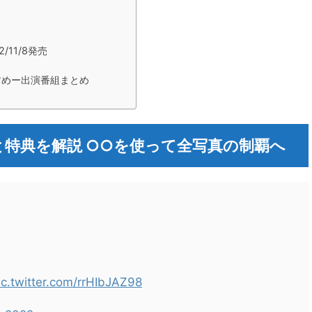
11/8発売
すめー出演番組まとめ
類と特典を解説 ○○を使って全写真の制覇へ
ic.twitter.com/rrHIbJAZ98