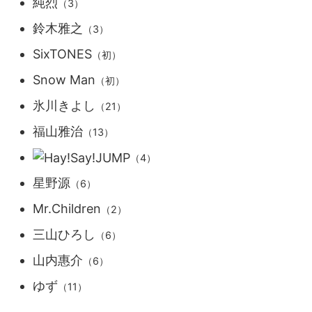
純烈
（3）
鈴木雅之
（3）
SixTONES
（初）
Snow Man
（初）
氷川きよし
（21）
福山雅治
（13）
（4）
星野源
（6）
Mr.Children
（2）
三山ひろし
（6）
山内惠介
（6）
ゆず
（11）