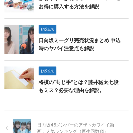
お得に購入する方法を解説
お役立ち
日向坂ミーグリ完売状況まとめ 申込
時のヤバイ注意点も解説
お役立ち
将棋の”封じ手”とは？藤井聡太七段
もミス？必要な理由を解説。
日向坂46メンバーのアザトカワイイ動
画：人気ランキング（再生回数順）