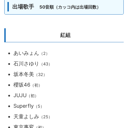
出場歌手
50音順（カッコ内は出場回数）
紅組
あいみょん
（2）
石川さゆり
（43）
坂本冬美
（32）
櫻坂46
（初）
JUJU
（初）
Superfly
（5）
天童よしみ
（25）
東京事変
（初）