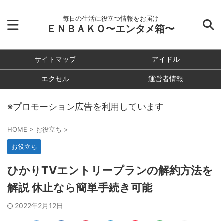
毎日の生活に役立つ情報をお届け
ＥＮＢＡＫＯ〜エンタメ箱〜
サイトマップ
アイドル
エクセル
運営者情報
※プロモーション広告を利用しています
HOME
>
お役立ち
>
お役立ち
ひかりTVエントリープランの解約方法を
解説 休止なら簡単手続き可能
2022年2月12日