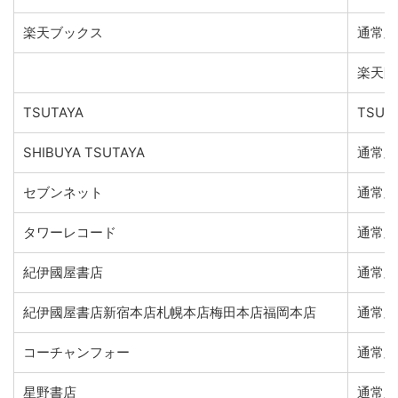
楽天ブックス
通常版
楽天限
TSUTAYA
TSU
SHIBUYA TSUTAYA
通常版
セブンネット
通常版
タワーレコード
通常版
紀伊國屋書店
通常版
紀伊國屋書店新宿本店札幌本店梅田本店福岡本店
通常版
コーチャンフォー
通常版
星野書店
通常版