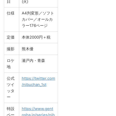
日
(火)
仕様
A4判変形／ソフト
カバー／オールカ
ラー176ページ
定価
本体2000円＋税
撮影
熊木優
ロケ
瀬戸内・青森
地
公式
https://twitter.com
ツイ
/nibuchan_1st
ッタ
ー
特設
https://www.gent
ペー
osha.jp/series/nib