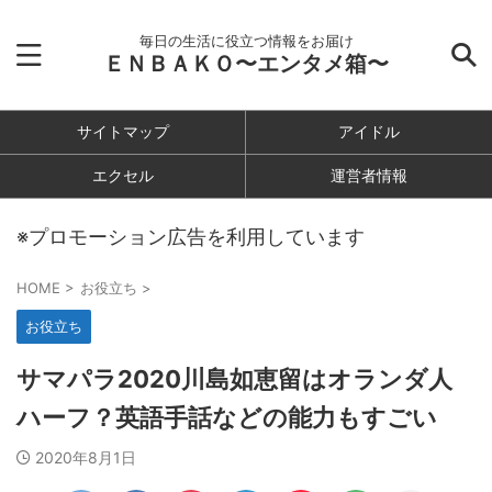
毎日の生活に役立つ情報をお届け
ＥＮＢＡＫＯ〜エンタメ箱〜
サイトマップ
アイドル
エクセル
運営者情報
※プロモーション広告を利用しています
HOME
>
お役立ち
>
お役立ち
サマパラ2020川島如恵留はオランダ人
ハーフ？英語手話などの能力もすごい
2020年8月1日