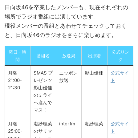
日向坂46を卒業したメンバーも、現在それぞれの
場所でラジオ番組に出演しています。
現役メンバーの番組とあわせてチェックしておく
と、日向坂46のラジオをさらに楽しめます。
曜日・時
公式リン
番組名
放送局
出演者
間
ク
月曜
SMAS プ
ニッポン
影山優佳
公式サイ
21:00-
レゼンツ
放送
ト
21:30
影山優佳
のミライ
へ進んで
マス！
月曜
潮紗理菜
interfm
潮紗理菜
公式サイ
25:00-
のサリマ
ト