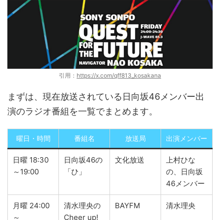
引用：
https://x.com/qff813_kosakana
まずは、現在放送されている日向坂46メンバー出
演のラジオ番組を一覧でまとめます。
曜日・時間
番組名
放送局
出演メンバー
日曜 18:30
日向坂46の
文化放送
上村ひな
～19:00
「ひ」
の、日向坂
46メンバー
月曜 24:00
清水理央の
BAYFM
清水理央
～
Cheer up!