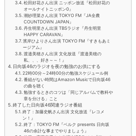
松田好花さん出演 ニッポン放送『松田好花の
オールナイトニッポン0』
潮紗理菜さん出演 TOKYO FM『JA全農
COUNTDOWN JAPAN』
丹生明里さん出演 TBSラジオ『丹生明里
HAPPY CARAVAN』
濱岸ひよりさん出演 TOKYO FM『すきもあミ
ージアム』
渡邉美穂さん出演 文化放送『渡邉美穂の
私、、、好き～～！』
日向坂46のラジオを夜の勉強のお供にする
22時00分～24時00分の勉強スケジュール例
番組がない時間はAmazon Musicで日向坂46
の曲を聴く
勉強するときのコツは「同じアルバムで教科や
章を分ける」こと
終了した日向坂46関連ラジオ番組
終了：加藤史帆さん出演 文化放送『レコメ
ン！』
終了：TOKYO FM『ベルク presents 日向坂
46の余計な事までやりましょう』