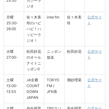
25:30
カシーラ
ジオ
月曜
佐々木美
interfm
佐々木美
公式サイ
25:30-
玲のハピ
玲
ト
26:00
ハピ！ハ
ッピーラ
ジオ！
火曜
松田好花
ニッポン
松田好花
公式サイ
27:00-
のオール
放送
ト
ナイトニ
ッポン0
土曜
JA全農
TOKYO
潮紗理菜
公式サイ
13:00-
COUNT
FM /
ト
13:53
DOWN
JFN系
JAPAN
土曜
丹生明里
TBSラジ
丹生明里
公式サイ