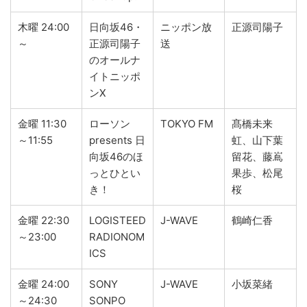
木曜 24:00
日向坂46・
ニッポン放
正源司陽子
～
正源司陽子
送
のオールナ
イトニッポ
ンX
金曜 11:30
ローソン
TOKYO FM
髙橋未来
～11:55
presents 日
虹、山下葉
向坂46のほ
留花、藤嶌
っとひとい
果歩、松尾
き！
桜
金曜 22:30
LOGISTEED
J-WAVE
鶴崎仁香
～23:00
RADIONOM
ICS
金曜 24:00
SONY
J-WAVE
小坂菜緒
～24:30
SONPO