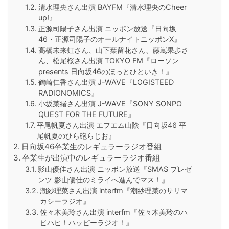
清水理央さん出演 BAYFM『清水理央のCheer
up!』
正源司陽子さん出演 ニッポン放送『日向坂
46・正源司陽子のオールナイトニッポンX』
髙橋未来虹さん、山下葉留花さん、藤嶌果歩さ
ん、松尾桜さん出演 TOKYO FM『ローソン
presents 日向坂46のほっとひといき！』
鶴崎仁香さん出演 J-WAVE『LOGISTEED
RADIONOMICS』
小坂菜緒さん出演 J-WAVE『SONY SONPO
QUEST FOR THE FUTURE』
平尾帆夏さん出演 エフエム山陰『日向坂46 平
尾帆夏のひら砲らじお』
日向坂46卒業生のレギュラーラジオ番組
卒業生が出演中のレギュラーラジオ番組
影山優佳さん出演 ニッポン放送『SMAS プレゼ
ンツ 影山優佳のミライへ進んでマス！』
潮紗理菜さん出演 interfm『潮紗理菜のサリマ
カシーラジオ』
佐々木美玲さん出演 interfm『佐々木美玲のハ
ピハピ！ハッピーラジオ！』