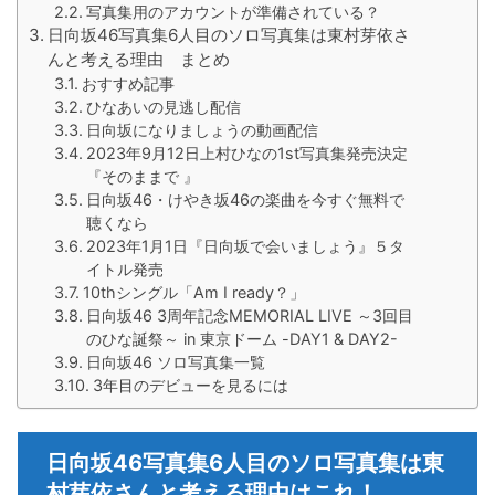
写真集用のアカウントが準備されている？
日向坂46写真集6人目のソロ写真集は東村芽依さ
んと考える理由 まとめ
おすすめ記事
ひなあいの見逃し配信
日向坂になりましょうの動画配信
2023年9月12日上村ひなの1st写真集発売決定
『そのままで 』
日向坂46・けやき坂46の楽曲を今すぐ無料で
聴くなら
2023年1月1日『日向坂で会いましょう』５タ
イトル発売
10thシングル「Am I ready？」
日向坂46 3周年記念MEMORIAL LIVE ～3回目
のひな誕祭～ in 東京ドーム -DAY1 & DAY2-
日向坂46 ソロ写真集一覧
3年目のデビューを見るには
日向坂46写真集6人目のソロ写真集は東
村芽依さんと考える理由はこれ！