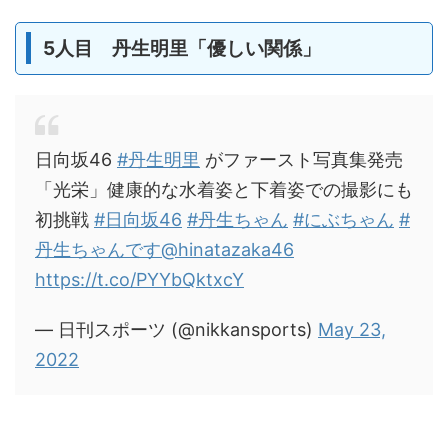
5人目 丹生明里「優しい関係」
日向坂46
#丹生明里
がファースト写真集発売
「光栄」健康的な水着姿と下着姿での撮影にも
初挑戦
#日向坂46
#丹生ちゃん
#にぶちゃん
#
丹生ちゃんです
@hinatazaka46
https://t.co/PYYbQktxcY
— 日刊スポーツ (@nikkansports)
May 23,
2022