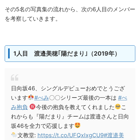
その5名の写真集の流れから、次の6人目のメンバー
を考察していきます。
1人目 渡邉美穂｢陽だまり｣（2019年）
日向坂46、シングルデビューおめでとうござ
います
#べみ
〇〇シリーズ最後の一本は
#べ
み抱負
今後の抱負を教えてくれました
こ
れからも『陽だまり』チームは渡邉さんと日向
坂46を全力で応援します
文教堂:
https://t.co/UFQxIxgCU9
#渡邉美