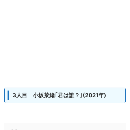
3人目 小坂菜緒｢君は誰？｣(2021年)