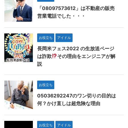
「08097573612」は不動産の販売
営業電話でした・・・
お役立ち
アイドル
長岡米フェス2022 の生放送ページ
は詐欺
その理由をエンジニアが解
説
お役立ち
05036292247のワン切りの目的は
何？かけ直しは超危険な理由
お役立ち
アイドル