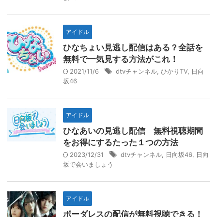
アイドル
ひなちょい見逃し配信はある？全話を
無料で一気見する方法がこれ！
2021/11/6
dtvチャンネル
,
ひかりTV
,
日向
坂46
アイドル
ひなあいの見逃し配信 無料視聴期間
をお得にするたった１つの方法
2023/12/31
dtvチャンネル
,
日向坂46
,
日向
坂で会いましょう
アイドル
ボーダレスの配信が無料視聴できる！