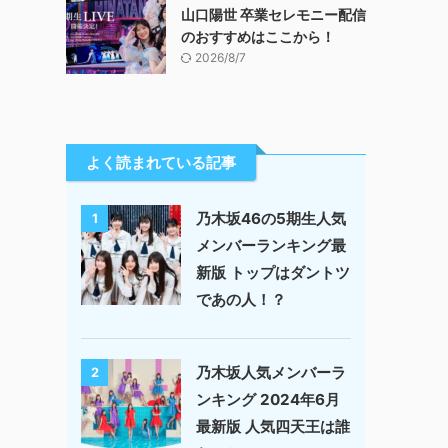
山口陽世 卒業セレモニー配信
のおすすめはここから！
2026/8/7
よく読まれている記事
乃木坂46の5期生人気
1
メンバーランキング最
新版 トップはダントツ
であの人！？
乃木坂人気メンバーラ
2
ンキング 2024年6月
最新版 人気四天王は誰