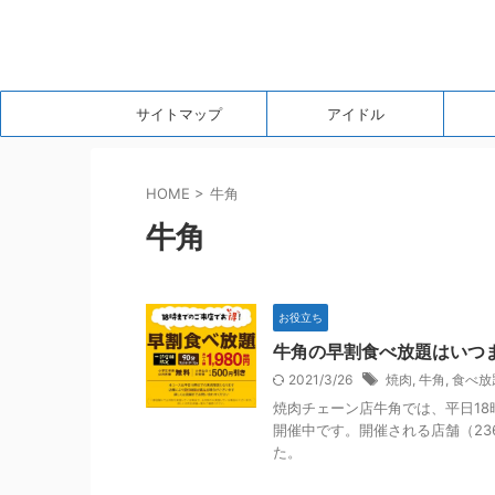
サイトマップ
アイドル
HOME
>
牛角
牛角
お役立ち
牛角の早割食べ放題はいつ
2021/3/26
焼肉
,
牛角
,
食べ放
焼肉チェーン店牛角では、平日18
開催中です。開催される店舗（2
た。