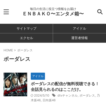
毎日の生活に役立つ情報をお届け
ＥＮＢＡＫＯ〜エンタメ箱〜
サイトマップ
アイドル
エクセル
運営者情報
HOME
>
ボーダレス
ボーダレス
アイドル
ボーダレスの配信が無料視聴できる！
全話見られるのはここだけ。
2024/5/10
dtvチャンネル
,
ボーダレス
,
乃
木坂46
,
日向坂46