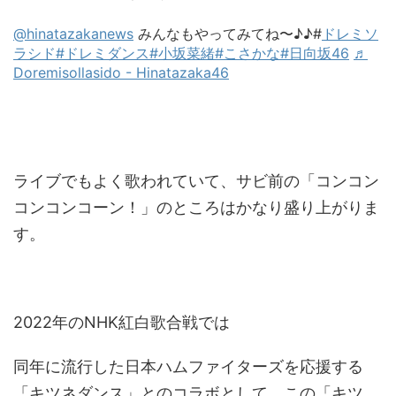
@hinatazakanews
みんなもやってみてね〜♪♪#
ドレミソ
ラシド#
ドレミダンス#
小坂菜緒#
こさかな#
日向坂46
♬
Doremisollasido - Hinatazaka46
ライブでもよく歌われていて、サビ前の「コンコン
コンコンコーン！」のところはかなり盛り上がりま
す。
2022年のNHK紅白歌合戦では
同年に流行した日本ハムファイターズを応援する
「キツネダンス」とのコラボとして、この「キツ